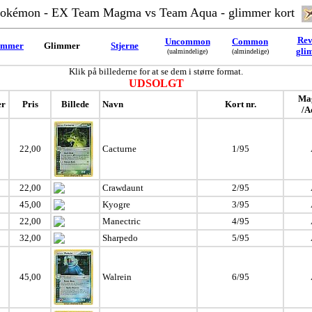
okémon - EX Team Magma vs Team Aq
ua - glimmer kort
Rev
Uncommon
Common
immer
Glimmer
Stjerne
gli
(ualmindelige)
(almindelige)
Klik på billederne for at se dem i større format.
UDSOLGT
Ma
er
Pris
Billede
Navn
Kort nr.
/A
22,00
Cacturne
1/95
22,00
Crawdaunt
2/95
45,00
Kyogre
3/95
22,00
Manectric
4/95
32,00
Sharpedo
5/95
45,00
Walrein
6/95