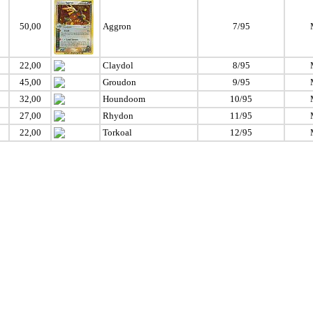
50,00
Aggron
7/95
22,00
Claydol
8/95
45,00
Groudon
9/95
32,00
Houndoom
10/95
27,00
Rhydon
11/95
22,00
Torkoal
12/95